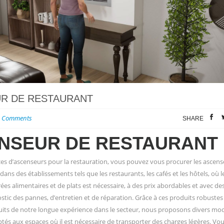
R DE RESTAURANT
 Comments
SHARE
NSEUR DE RESTAURANT
ces d’ascenseurs pour la restauration, vous pouvez vous procurer les ascen
ans des établissements tels que les restaurants, les cafés et les hôtels, où l
es alimentaires et de plats est nécessaire, à des prix abordables et avec des
stic des pannes, d’entretien et de réparation. Grâce à ces produits robustes
ruits de notre longue expérience dans le secteur, nous proposons divers mo
tés aux espaces où il est nécessaire de transporter des charges légères. Vo