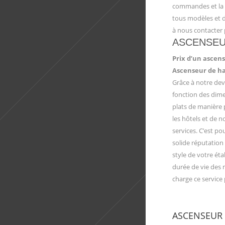
commandes et la v
tous modèles et d
à nous contacter 
ASCENSEU
Prix d’un ascen
Ascenseur de ha
Grâce à notre dev
fonction des dime
plats de manière p
les hôtels et de n
services. C’est po
solide réputation
style de votre éta
durée de vie des 
charge ce service
ASCENSEUR