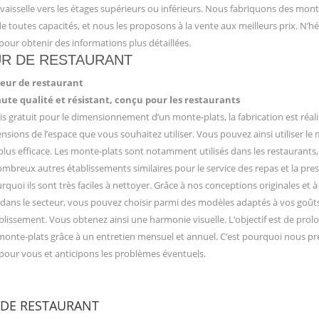
aisselle vers les étages supérieurs ou inférieurs. Nous fabriquons des mont
e toutes capacités, et nous les proposons à la vente aux meilleurs prix. N’hé
pour obtenir des informations plus détaillées.
R DE RESTAURANT
seur de restaurant
ute qualité et résistant, conçu pour les restaurants
is gratuit pour le dimensionnement d’un monte-plats, la fabrication est réal
nsions de l’espace que vous souhaitez utiliser. Vous pouvez ainsi utiliser le
lus efficace. Les monte-plats sont notamment utilisés dans les restaurants, 
ombreux autres établissements similaires pour le service des repas et la pre
urquoi ils sont très faciles à nettoyer. Grâce à nos conceptions originales et à
 dans le secteur, vous pouvez choisir parmi des modèles adaptés à vos goûts
blissement. Vous obtenez ainsi une harmonie visuelle. L’objectif est de prolo
monte-plats grâce à un entretien mensuel et annuel. C’est pourquoi nous p
 pour vous et anticipons les problèmes éventuels.
 DE RESTAURANT