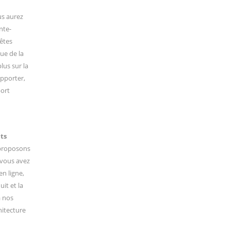
us aurez
nte-
 êtes
ue de la
lus sur la
apporter,
port
ts
 proposons
 vous avez
n ligne,
it et la
à nos
hitecture