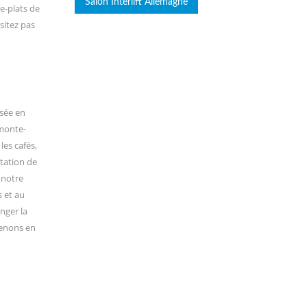
Salon Interlift Allemagne
e-plats de
sitez pas
isée en
 monte-
les cafés,
station de
 notre
 et au
nger la
renons en