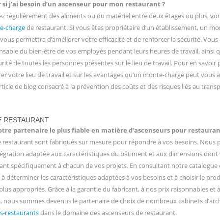
si j’ai besoin d’un ascenseur pour mon restaurant ?
ez régulièrement des aliments ou du matériel entre deux étages ou plus, vo
e-charge
de restaurant. Si vous êtes propriétaire d’un établissement, un mo
vous permettra d’améliorer votre efficacité et de renforcer la sécurité. Vous
sable du bien-être de vos employés pendant leurs heures de travail, ainsi q
urité de toutes les personnes présentes sur le lieu de travail. Pour en savoir p
er votre lieu de travail et sur les avantages qu’un monte-charge peut vous 
ticle de blog consacré à la prévention des coûts et des risques liés au trans
E RESTAURANT
re partenaire le plus fiable en matière d’ascenseurs pour restauran
e restaurant sont fabriqués sur mesure pour répondre à vos besoins. Nous
tégration adaptée aux caractéristiques du bâtiment et aux dimensions dont
tant spécifiquement à chacun de vos projets. En consultant notre catalogue e
 déterminer les caractéristiques adaptées à vos besoins et à choisir le produ
plus appropriés. Grâce à la garantie du fabricant, à nos prix raisonnables et 
s, nous sommes devenus le partenaire de choix de nombreux cabinets d’arc
s-restaurants
dans le domaine des ascenseurs de restaurant.