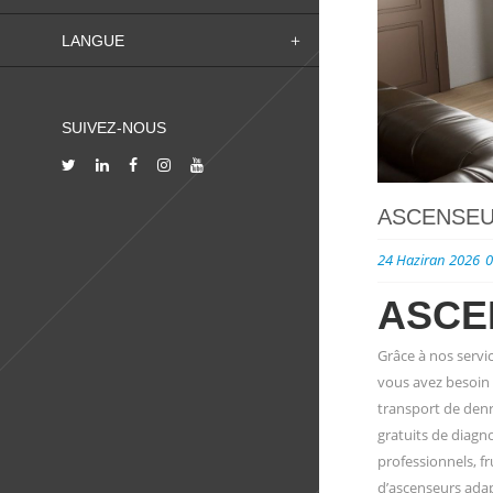
LANGUE
SUIVEZ-NOUS
ASCENSEU
24 Haziran 2026
0
ASCE
Grâce à nos servi
vous avez besoin d
transport de denré
gratuits de diagno
professionnels, f
d’ascenseurs adap