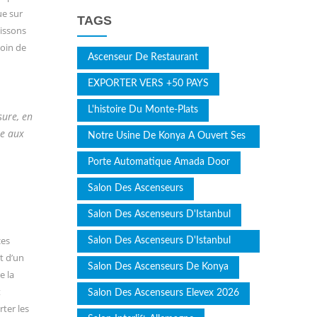
ue sur
TAGS
nissons
soin de
Ascenseur De Restaurant
EXPORTER VERS +50 PAYS
L'histoire Du Monte-Plats
sure, en
ée aux
Notre Usine De Konya A Ouvert Ses
Portes
Porte Automatique Amada Door
Salon Des Ascenseurs
Salon Des Ascenseurs D'Istanbul
ces
Salon Des Ascenseurs D'Istanbul
t d’un
2025
Salon Des Ascenseurs De Konya
e la
t
Salon Des Ascenseurs Elevex 2026
ter les