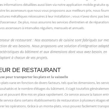
es informations détaillées aussi bien via notre application mobile gratuite q
utre les ascenseurs que nous vous proposons aux meilleurs prix, nous four
ctures métalliques nécessaires à leur installation ; vous n’avez donc pas be
d’ascenseur. De plus, nous assurons les services d’entretien et de réparation
vos ascenseurs à intervalles réguliers, mensuels et annuels.
enseur de restaurant : Nos ascenseurs de cuisine sont fabriqués sur me
ction de vos besoins. Nous proposons une solution d'intégration adapt
actéristiques du bâtiment et aux dimensions dont vous avez besoin, en
daptant à chacun de vos projets.
EUR DE RESTAURANT
se pour transporter les plats et la vaisselle
plats varie en fonction de divers facteurs, tels que les dimensions, les servi
ouhaités et le nombre d’étages du bâtiment. Il s’agit toutefois généralemen
x et pouvant être mis en place rapidement. Ce service assure la liaison entr
e de service dans certains établissements de restauration à plusieurs étages e
érer les opérations. Grâce à un monte-plats, vous pouvez facilement transpor