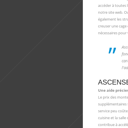
accéder à toutes l
notre site web. O
également les stru
creuser une cage 
nécessaires pour 
”
Asc
fon
car
l'a
ASCENS
Une aide précieu
Le prix des monte-
supplémentaires s
service peu coûteu
cuisine et la sall
contribue à accél