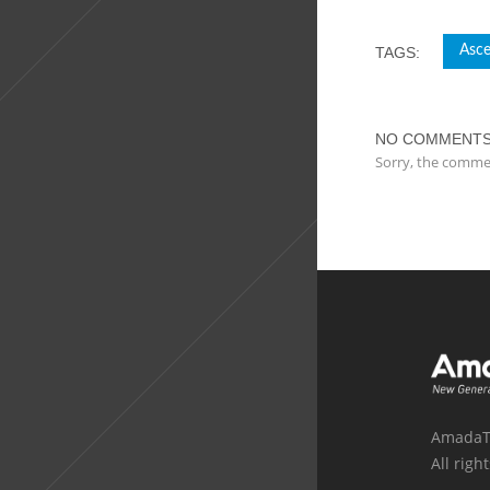
Asce
TAGS:
NO COMMENT
Sorry, the commen
AmadaT
All righ