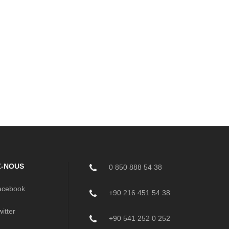
Z-NOUS
0 850 888 54 38
cebook
+90 216 451 54 38
itter
+90 541 252 0 252