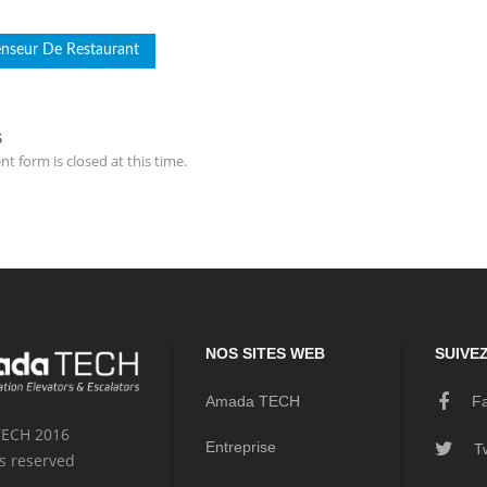
nseur De Restaurant
S
t form is closed at this time.
NOS SITES WEB
SUIVE
Amada TECH
Fa
ECH 2016
Entreprise
Tw
ts reserved