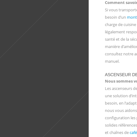
Comment savoir 
Si vous transport
besoin d’un
mont
charge de cuisine 
légalement respon
santé et de la séc
manière d’amélior
consultez notre ar
manuel.
ASCENSEUR D
Nous sommes vot
Les ascenseurs d
une solution d’in
besoin, en l’adap
nous vous aidons à
configuration les 
solides référence
et chaînes de
café