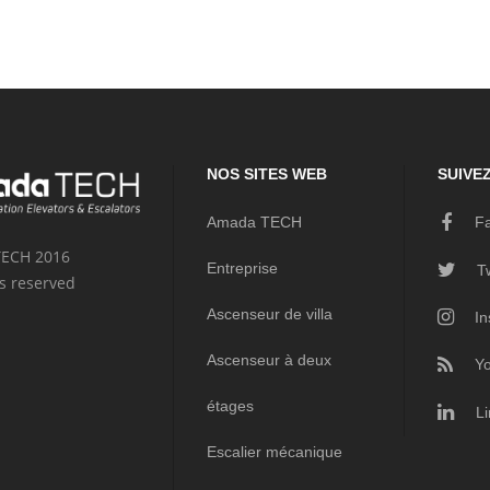
NOS SITES WEB
SUIVE
Amada TECH
Fa
ECH 2016
Entreprise
Tw
ts reserved
Ascenseur de villa
In
Ascenseur à deux
Yo
étages
Li
Escalier mécanique