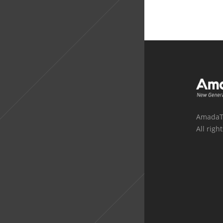
AmadaT
All righ