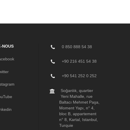
Z-NOUS
0 850 888 54 38
cebook
+90 216 451 54 38
itter
+90 541 252 0 252
stagram
Soğanlık, quartier
Yeni Mahalle, rue
uTube
Baltacı Mehmet Paşa,
Moment Yapı, n° 4,
nkedin
bloc B, appartement
n° 8, Kartal, Istanbul,
Turquie