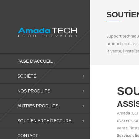
SOUTIE
Support technique
production d'asce
la vente, l'instal
PAGE D’ACCUEIL
SOCIÉTÉ
SOU
NOS PRODUITS
ASSI
AUTRES PRODUITS
AmadaTECH e
d’ascenseur
SOUTIEN ARCHITECTURAL
vente, l’ins
Service cli
CONTACT