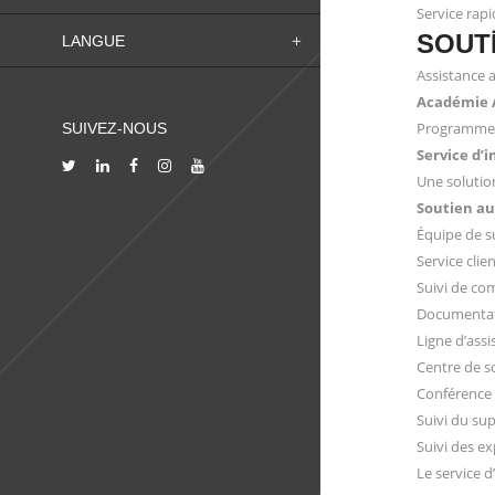
Service rapi
SOUT
LANGUE
Assistance 
Académie
Programmes 
SUIVEZ-NOUS
Service d’i
Une solutio
Soutien au
Équipe de su
Service clie
Suivi de c
Documentati
Ligne d’ass
Centre de 
Conférence
Suivi du sup
Suivi des ex
Le service 