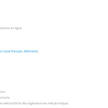
stance en ligne
be
russe
français
,
Allemand
)
tion
morsure
n électricité et des ingénieurs en mécatronique.