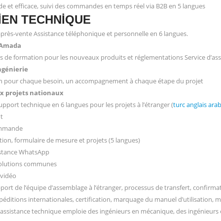
de et efficace, suivi des commandes en temps réel via B2B en 5 langues
IEN TECHNIQUE
après-vente Assistance téléphonique et personnelle en 6 langues.
 Amada
de formation pour les nouveaux produits et réglementations Service d’assi
ngénierie
n pour chaque besoin, un accompagnement à chaque étape du projet
x projets nationaux
pport technique en 6 langues pour les projets à l’étranger (
turc
anglais
ara
nt
ommande
on, formulaire de mesure et projets (5 langues)
istance WhatsApp
solutions communes
 vidéo
port de l’équipe d’assemblage à l’étranger, processus de transfert, confirma
péditions internationales, certification, marquage du manuel d’utilisation, 
d’assistance technique emploie des ingénieurs en mécanique, des ingénieurs e