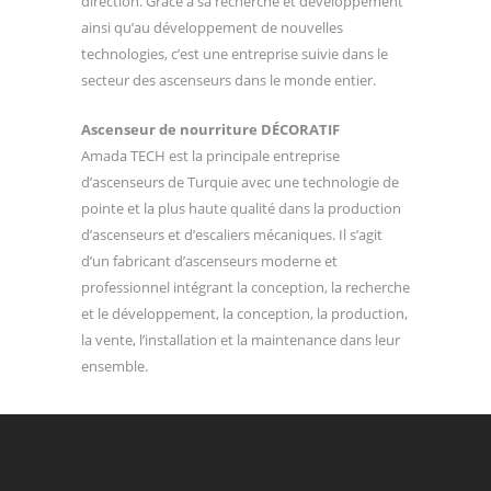
direction. Grâce à sa recherche et développement
ainsi qu’au développement de nouvelles
technologies, c’est une entreprise suivie dans le
secteur des ascenseurs dans le monde entier.
Ascenseur de nourriture DÉCORATIF
Amada TECH est la principale entreprise
d’ascenseurs de Turquie avec une technologie de
pointe et la plus haute qualité dans la production
d’ascenseurs et d’escaliers mécaniques. Il s’agit
d’un fabricant d’ascenseurs moderne et
professionnel intégrant la conception, la recherche
et le développement, la conception, la production,
la vente, l’installation et la maintenance dans leur
ensemble.