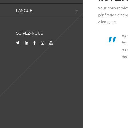
Vous pouvez décou
LANGUE
génération ainsi 
Allemagne.
”
SUIVEZ-NOUS
Int
les
à c
der