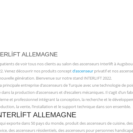
TERLIFT ALLEMAGNE
ients de voir tous nos clients au salon des ascenseurs Interlift à Augsbou
22. Venez découvrir nos produits concept
d’ascenseur
privatif et nos ascens
e nouvelle génération. Bienvenue sur notre stand INTERLIFT 2022.
 principale entreprise d’ascenseurs de Turquie avec une technologie de poin
 dans la production d’ascenseurs et d’escaliers mécaniques. Il s’agit d’un fab
rne et professionnel intégrant la conception, la recherche et le développem
duction, la vente, l’installation et le support technique dans son ensemble.
NTERLIFT ALLEMAGNE
 qui exporte dans 50 pays du monde, produit des ascenseurs de cuisine, des
vice, des ascenseurs résidentiels, des ascenseurs pour personnes handicapé