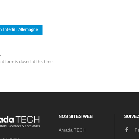
n Interlift Allemagne
S
t form is closed at this time.
NOS SITES WEB
SUIVE
Amada TECH
Fa