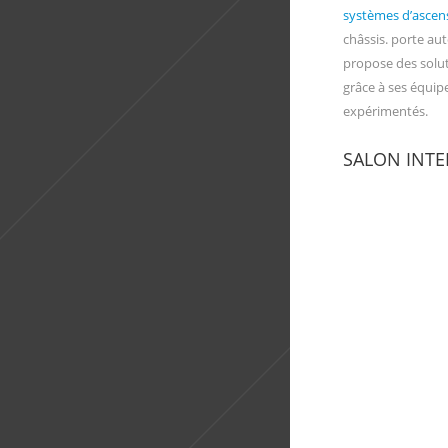
systèmes d’ascen
châssis. porte au
propose des solut
grâce à ses équip
expérimentés.
SALON INTE