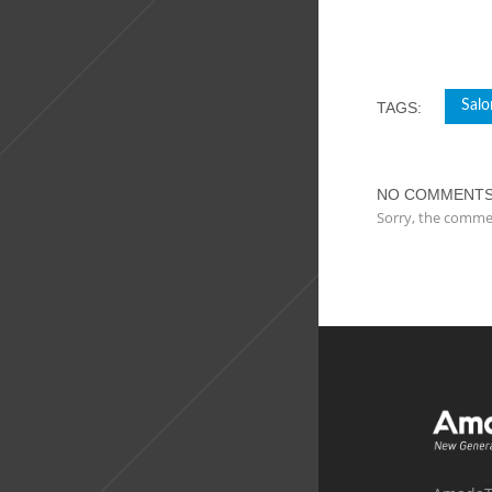
Salo
TAGS:
NO COMMENT
Sorry, the commen