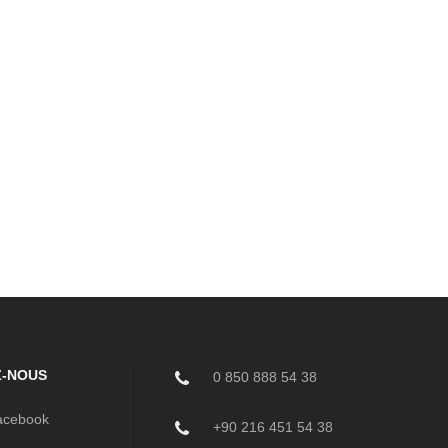
Z-NOUS
0 850 888 54 38
cebook
+90 216 451 54 38