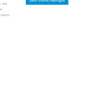
Salon Interlift Allemagne
, des
et
clients