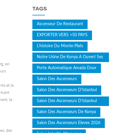
TAGS
Ascenseur De Restaurant
EXPORTER VERS +50 PAYS
L'histoire Du Monte-Plats
Notre Usine De Konya A Ouvert Ses
rg, en
Portes
Porte Automatique Amada Door
eurs
Salon Des Ascenseurs
te et la
Salon Des Ascenseurs D'Istanbul
ricant
ent, la
Salon Des Ascenseurs D'Istanbul
2025
Salon Des Ascenseurs De Konya
Salon Des Ascenseurs Elevex 2026
es, des