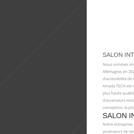
SALON IN
Nous sommes impat
Allemagne, en 20
d’accessibilité d
Amada TECH est la
plus haute qualité
d’ascenseurs mode
conception, la pro
SALON I
Notre entreprise,
ascenseurs de ser