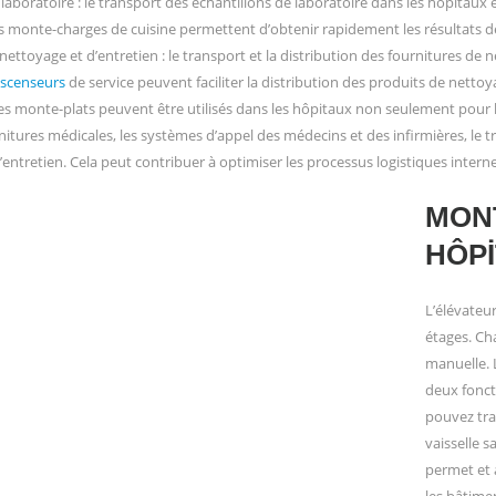
 laboratoire : le transport des échantillons de laboratoire dans les hôpitaux
es monte-charges de cuisine permettent d’obtenir rapidement les résultats de 
 nettoyage et d’entretien : le transport et la distribution des fournitures d
scenseurs
de service peuvent faciliter la distribution des produits de netto
les monte-plats peuvent être utilisés dans les hôpitaux non seulement pour le 
itures médicales, les systèmes d’appel des médecins et des infirmières, le tr
entretien. Cela peut contribuer à optimiser les processus logistiques internes 
MON
HÔP
L’élévate
étages. Ch
manuelle. L
deux fonct
pouvez tra
vaisselle s
permet et a