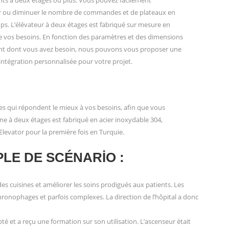
nts à deux étages ou plus. Vous pouvez facilement
 ou diminuer le nombre de commandes et de plateaux en
. L’élévateur à deux étages est fabriqué sur mesure en
e vos besoins. En fonction des paramètres et des dimensions
nt dont vous avez besoin, nous pouvons vous proposer une
’intégration personnalisée pour votre projet.
ues qui répondent le mieux à vos besoins, afin que vous
sine à deux étages est fabriqué en acier inoxydable 304,
levator pour la première fois en Turquie.
LE DE SCÉNARIO :
es cuisines et améliorer les soins prodigués aux patients. Les
hronophages et parfois complexes. La direction de l’hôpital a donc
té et a reçu une formation sur son utilisation. L’ascenseur était