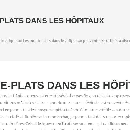
PLATS DANS LES HÔPITAUX
les hôpitaux Les monte-plats dans les hôpitaux peuvent être utilisés à diver
E-PLATS DANS LES HÔP
ns les hôpitaux peuvent être utilisés à diverses fins, au-delà du simple serv
ournitures médicales : le transport de fournitures médicales est souvent néc
nel en permettant le transport rapide et sûr de fournitures stériles ou de m
ecins et des infirmières : les monte-charges permettent de transporter rapi
s infirmières. Cela aide le personnel à utiliser son temps plus efficacement 