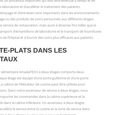
 est un processus important qui doit être effectué à temps et en
laboratoire et d’accélérer le traitement des patients.
e nettoyage et d’entretien sont importants dans les environnements
yage ou des produits de soins personnels aux différents étages.
service de restauration, mais aussi à diverses fins telles que le
ansport d’échantillons de laboratoire et le transport de fournitures
de l’hôpital et à fournir des soins plus efficaces aux patients.
TE-PLATS DANS LES
ITAUX
ur alimentaire AmadaTECH à deux étages comporte deux
aque étage est équipé d’une porte guillotine et d’une porte
a cabine de l’élévateur de cuisine peut être utilisée pour
ions. Dans notre ascenseur de service à deux étages, vous
nsporter les commandes dans la cabine supérieure et la
ale dans la cabine inférieure. Un ascenseur à deux étages
ccélère le service entre la cuisine et la zone de service dans