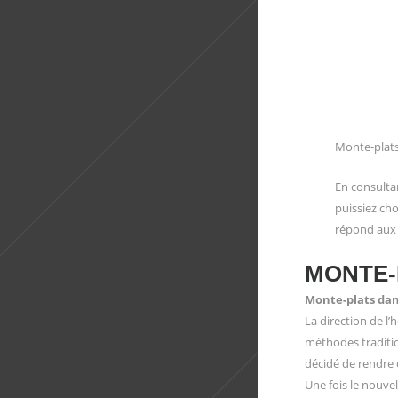
Monte-plats
En consulta
puissiez cho
répond aux 
MONTE-
Monte-plats dan
La direction de l
méthodes traditio
décidé de rendre 
Une fois le nouvel