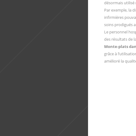
désormais utilisé 
Par exemple, la d
infirmières pouva
soins prodigués a
Le personnel hosp
des résultats de l
Monte-plats dan
grâce à l’utilisat
amélioré la quali