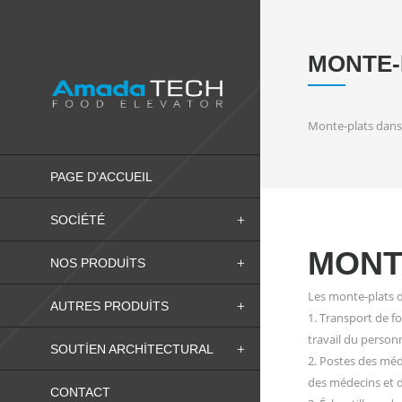
MONTE-
Monte-plats dans 
PAGE D’ACCUEIL
SOCIÉTÉ
MONT
NOS PRODUITS
Les monte-plats da
AUTRES PRODUITS
1. Transport de f
travail du person
SOUTIEN ARCHITECTURAL
2. Postes des méd
des médecins et de
CONTACT