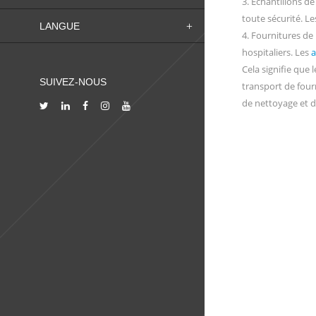
3. Échantillons de
toute sécurité. L
LANGUE
4. Fournitures de
hospitaliers. Les
a
Cela signifie que 
SUIVEZ-NOUS
transport de fourn
de nettoyage et d’