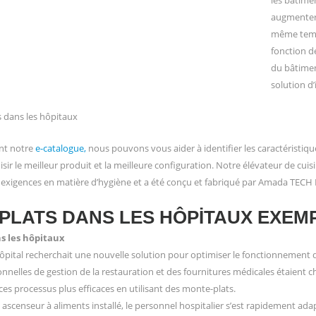
les bâtime
augmenter
même temps
fonction d
du bâtime
solution d
 dans les hôpitaux
nt notre
e-catalogue,
nous pouvons vous aider à identifier les caractéristiq
isir le meilleur produit et la meilleure configuration. Notre élévateur de cui
exigences en matière d’hygiène et a été conçu et fabriqué par Amada TECH E
PLATS DANS LES HÔPITAUX EXEMP
s les hôpitaux
’hôpital recherchait une nouvelle solution pour optimiser le fonctionnement d
nnelles de gestion de la restauration et des fournitures médicales étaient c
ces processus plus efficaces en utilisant des monte-plats.
 ascenseur à aliments installé, le personnel hospitalier s’est rapidement adap