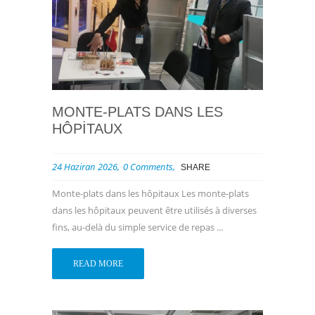
MONTE-PLATS DANS LES
HÔPITAUX
24 Haziran 2026
0 Comments
SHARE
Monte-plats dans les hôpitaux Les monte-plats
dans les hôpitaux peuvent être utilisés à diverses
fins, au-delà du simple service de repas ...
READ MORE